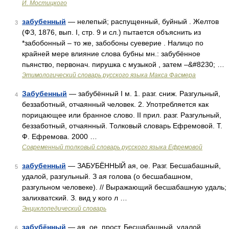
И. Мостицкого
забубенный
— нелепый; распущенный, буйный . Желтов
3
(ФЗ, 1876, вып. I, стр. 9 и сл.) пытается объяснить из
*забобонный – то же, забобоны суеверие . Налицо по
крайней мере влияние слова бубны мн.: забубённое
пьянство, первонач. пирушка с музыкой , затем –&#8230; …
Этимологический словарь русского языка Макса Фасмера
Забубенный
— забубённый I м. 1. разг. сниж. Разгульный,
4
беззаботный, отчаянный человек. 2. Употребляется как
порицающее или бранное слово. II прил. разг. Разгульный,
беззаботный, отчаянный. Толковый словарь Ефремовой. Т.
Ф. Ефремова. 2000 …
Современный толковый словарь русского языка Ефремовой
забубенный
— ЗАБУБЁННЫЙ ая, ое. Разг. Бесшабашный,
5
удалой, разгульный. З ая голова (о бесшабашном,
разгульном человеке). // Выражающий бесшабашную удаль;
залихватский. З. вид у кого л …
Энциклопедический словарь
забубённый
— ая, ое. прост. Бесшабашный, удалой,
6