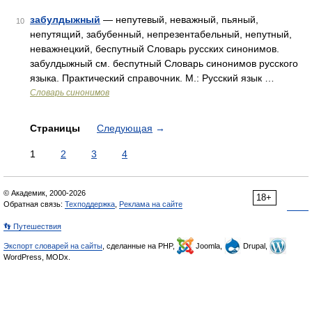
забулдыжный
— непутевый, неважный, пьяный,
10
непутящий, забубенный, непрезентабельный, непутный,
неважнецкий, беспутный Словарь русских синонимов.
забулдыжный см. беспутный Словарь синонимов русского
языка. Практический справочник. М.: Русский язык …
Словарь синонимов
Страницы
Следующая
→
1
2
3
4
© Академик, 2000-2026
18+
Обратная связь:
Техподдержка
,
Реклама на сайте
👣 Путешествия
Экспорт словарей на сайты
, сделанные на PHP,
Joomla,
Drupal,
WordPress, MODx.