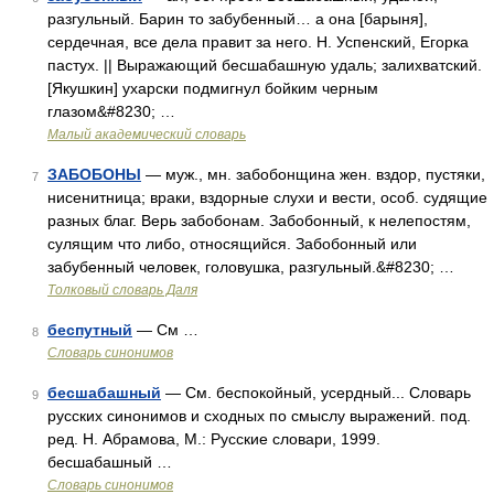
разгульный. Барин то забубенный… а она [барыня],
сердечная, все дела правит за него. Н. Успенский, Егорка
пастух. || Выражающий бесшабашную удаль; залихватский.
[Якушкин] ухарски подмигнул бойким черным
глазом&#8230; …
Малый академический словарь
ЗАБОБОНЫ
— муж., мн. забобонщина жен. вздор, пустяки,
7
нисенитница; враки, вздорные слухи и вести, особ. судящие
разных благ. Верь забобонам. Забобонный, к нелепостям,
сулящим что либо, относящийся. Забобонный или
забубенный человек, головушка, разгульный.&#8230; …
Толковый словарь Даля
беспутный
— См …
8
Словарь синонимов
бесшабашный
— См. беспокойный, усердный... Словарь
9
русских синонимов и сходных по смыслу выражений. под.
ред. Н. Абрамова, М.: Русские словари, 1999.
бесшабашный …
Словарь синонимов