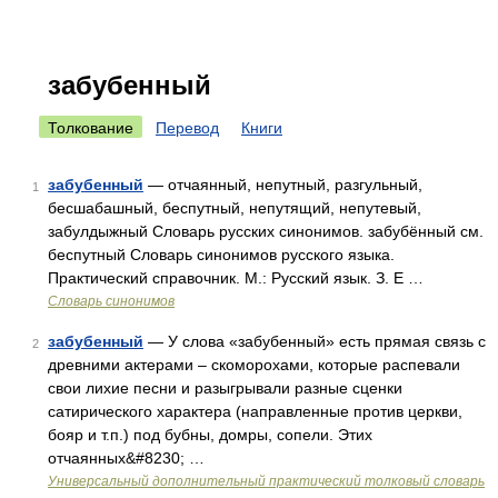
забубенный
Толкование
Перевод
Книги
забубенный
— отчаянный, непутный, разгульный,
1
бесшабашный, беспутный, непутящий, непутевый,
забулдыжный Словарь русских синонимов. забубённый см.
беспутный Словарь синонимов русского языка.
Практический справочник. М.: Русский язык. З. Е …
Словарь синонимов
забубенный
— У слова «забубенный» есть прямая связь с
2
древними актерами – скоморохами, которые распевали
свои лихие песни и разыгрывали разные сценки
сатирического характера (направленные против церкви,
бояр и т.п.) под бубны, домры, сопели. Этих
отчаянных&#8230; …
Универсальный дополнительный практический толковый словарь